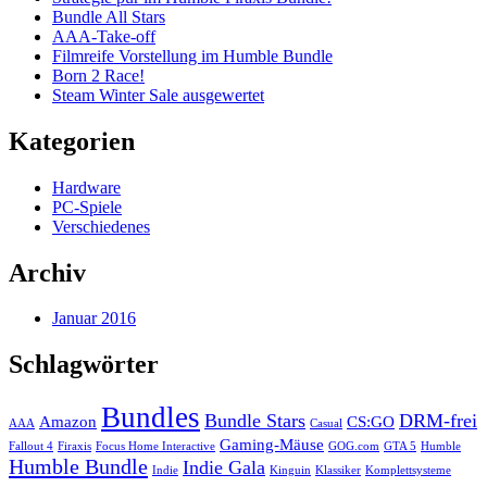
Bundle All Stars
AAA-Take-off
Filmreife Vorstellung im Humble Bundle
Born 2 Race!
Steam Winter Sale ausgewertet
Kategorien
Hardware
PC-Spiele
Verschiedenes
Archiv
Januar 2016
Schlagwörter
Bundles
Bundle Stars
DRM-frei
Amazon
CS:GO
AAA
Casual
Gaming-Mäuse
Fallout 4
Firaxis
Focus Home Interactive
GOG.com
GTA 5
Humble
Humble Bundle
Indie Gala
Indie
Kinguin
Klassiker
Komplettsysteme