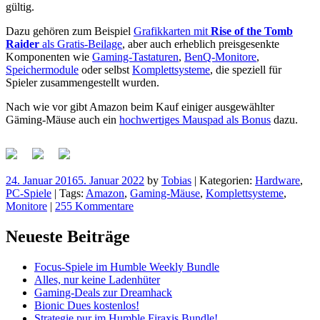
gültig.
Dazu gehören zum Beispiel
Grafikkarten mit
Rise of the Tomb
Raider
als Gratis-Beilage
, aber auch erheblich preisgesenkte
Komponenten wie
Gaming-Tastaturen
,
BenQ-Monitore
,
Speichermodule
oder selbst
Komplettsysteme
, die speziell für
Spieler zusammengestellt wurden.
Nach wie vor gibt Amazon beim Kauf einiger ausgewählter
Gäming-Mäuse auch ein
hochwertiges Mauspad als Bonus
dazu.
24. Januar 2016
5. Januar 2022
by
Tobias
|
Kategorien:
Hardware
,
PC-Spiele
|
Tags:
Amazon
,
Gaming-Mäuse
,
Komplettsysteme
,
Monitore
|
255 Kommentare
Neueste Beiträge
Focus-Spiele im Humble Weekly Bundle
Alles, nur keine Ladenhüter
Gaming-Deals zur Dreamhack
Bionic Dues kostenlos!
Strategie pur im Humble Firaxis Bundle!