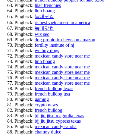
Pingback:
lilac frenchies
Pingback:
linh hoang
Pingback:
늑대닷컴
Pingback:
richest vietnamese in america
Pingback:
늑대닷컴
Pingback:
wix seo
Pingback:
dog probiotic chews on amazon
Pingback:
fertility institute of nj
Pingback:
we buy dogs
Pingback:
mexican candy store near me
Pingback:
linh hoang
Pingback:
mexican candy store near me
Pingback:
mexican candy store near me
Pingback:
mexican candy store near me
Pingback:
mexican candy store near me
Pingback:
french bulldog texas
Pingback:
french bulldog usa
Pingback:
gaming
Pingback:
crypto news
Pingback:
french bulldog
Pingback:
bjj jiu jitsu magnolia texas
Pingback:
bjj jiu jitsu cypress texas
Pingback:
mexican candy sandia
Pingback:
chamoy dulce