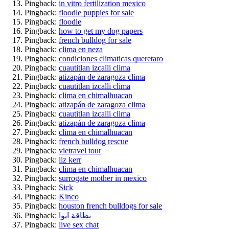
Pingback:
in vitro fertilization mexico
Pingback:
floodle puppies for sale
Pingback:
floodle
Pingback:
how to get my dog papers
Pingback:
french bulldog for sale
Pingback:
clima en neza
Pingback:
condiciones climaticas queretaro
Pingback:
cuautitlan izcalli clima
Pingback:
atizapán de zaragoza clima
Pingback:
cuautitlan izcalli clima
Pingback:
clima en chimalhuacan
Pingback:
atizapán de zaragoza clima
Pingback:
cuautitlan izcalli clima
Pingback:
atizapán de zaragoza clima
Pingback:
clima en chimalhuacan
Pingback:
french bulldog rescue
Pingback:
vietravel tour
Pingback:
liz kerr
Pingback:
clima en chimalhuacan
Pingback:
surrogate mother in mexico
Pingback:
Sick
Pingback:
Kinco
Pingback:
houston french bulldogs for sale
Pingback:
بطاقة ايوا
Pingback:
live sex chat