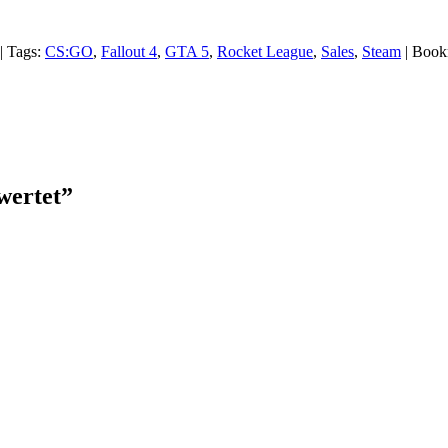
|
Tags:
CS:GO
,
Fallout 4
,
GTA 5
,
Rocket League
,
Sales
,
Steam
|
Book
wertet
”