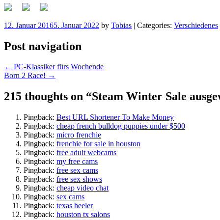
12. Januar 2016
5. Januar 2022
by
Tobias
|
Categories:
Verschiedenes
Post navigation
←
PC-Klassiker fürs Wochende
Born 2 Race!
→
215 thoughts on “
Steam Winter Sale ausge
Pingback:
Best URL Shortener To Make Money
Pingback:
cheap french bulldog puppies under $500
Pingback:
micro frenchie
Pingback:
frenchie for sale in houston
Pingback:
free adult webcams
Pingback:
my free cams
Pingback:
free sex cams
Pingback:
free sex shows
Pingback:
cheap video chat
Pingback:
sex cams
Pingback:
texas heeler
Pingback:
houston tx salons