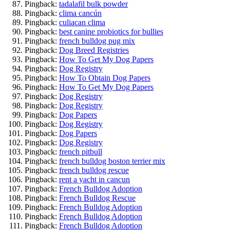
Pingback:
tadalafil bulk powder
Pingback:
clima cancún
Pingback:
culiacan clima
Pingback:
best canine probiotics for bullies
Pingback:
french bulldog pug mix
Pingback:
Dog Breed Registries
Pingback:
How To Get My Dog Papers
Pingback:
Dog Registry
Pingback:
How To Obtain Dog Papers
Pingback:
How To Get My Dog Papers
Pingback:
Dog Registry
Pingback:
Dog Registry
Pingback:
Dog Papers
Pingback:
Dog Registry
Pingback:
Dog Papers
Pingback:
Dog Registry
Pingback:
french pitbull
Pingback:
french bulldog boston terrier mix
Pingback:
french bulldog rescue
Pingback:
rent a yacht in cancun
Pingback:
French Bulldog Adoption
Pingback:
French Bulldog Rescue
Pingback:
French Bulldog Adoption
Pingback:
French Bulldog Adoption
Pingback:
French Bulldog Adoption