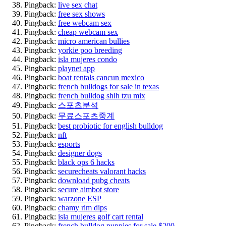
Pingback:
live sex chat
Pingback:
free sex shows
Pingback:
free webcam sex
Pingback:
cheap webcam sex
Pingback:
micro american bullies
Pingback:
yorkie poo breeding
Pingback:
isla mujeres condo
Pingback:
playnet app
Pingback:
boat rentals cancun mexico
Pingback:
french bulldogs for sale in texas
Pingback:
french bulldog shih tzu mix
Pingback:
스포츠분석
Pingback:
무료스포츠중계
Pingback:
best probiotic for english bulldog
Pingback:
nft
Pingback:
esports
Pingback:
designer dogs
Pingback:
black ops 6 hacks
Pingback:
securecheats valorant hacks
Pingback:
download pubg cheats
Pingback:
secure aimbot store
Pingback:
warzone ESP
Pingback:
chamy rim dips
Pingback:
isla mujeres golf cart rental
Pingback:
french bulldog puppies for sale $200